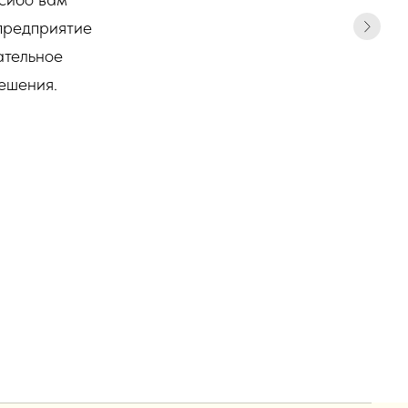
 предприятие
ательное
ешения.