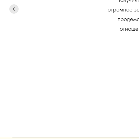
огромное за
продемо
отноше