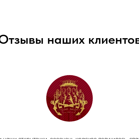
Отзывы наших клиенто
 наши открыточки, оооочень красиво получилось, сп